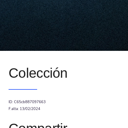
Colección
ID: C65cb887097663
F.alta: 13/02/2024