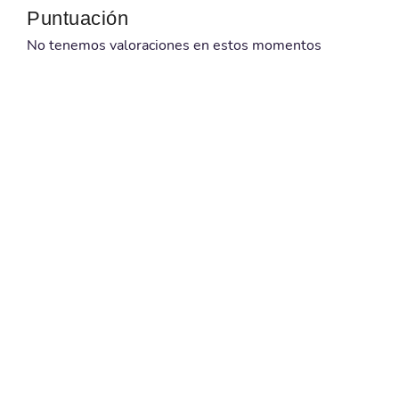
Puntuación
No tenemos valoraciones en estos momentos
Imágenes
No tenemos imágenes en estos momentos
Artículos
No tenemos artículos en estos momentos
COLECCIONANDO VOY
La comunidad de coleccionistas.