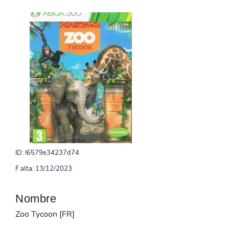
ID: I6579e34237d74
F.alta: 13/12/2023
Nombre
Zoo Tycoon [FR]