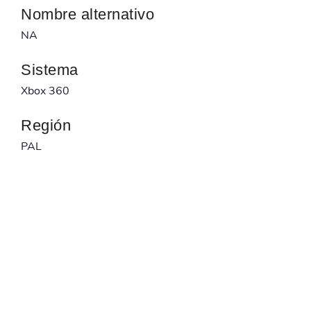
Nombre alternativo
NA
Sistema
Xbox 360
Región
PAL
Desarrollador
Frontier Developments
Publicado por
Microsoft Game Studios
Código barras