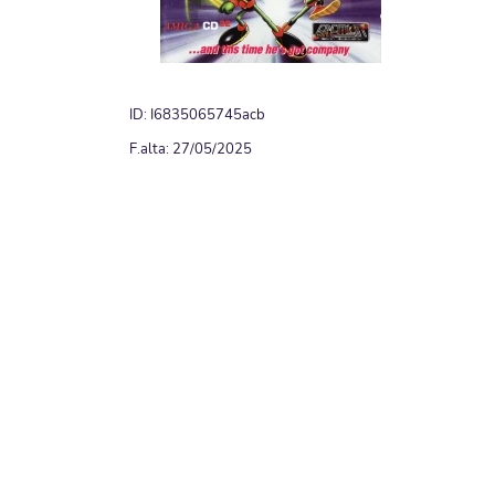
ID: I6835065745acb
F.alta: 27/05/2025