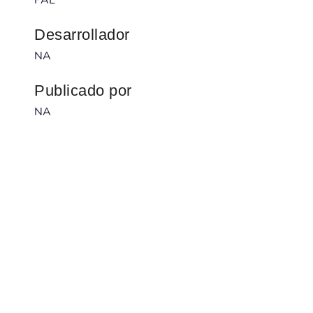
Desarrollador
NA
Publicado por
NA
Código barras
NA
Num. serie
NA