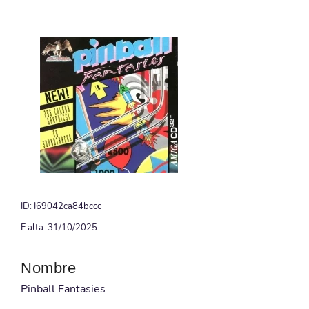
ID: I69042ca84bccc
F.alta: 31/10/2025
Nombre
Pinball Fantasies