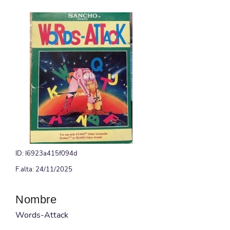
ID: I6923a415f094d
F.alta: 24/11/2025
Nombre
Words-Attack