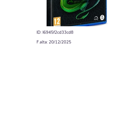
ID: I6945f2cd33cd8
F.alta: 20/12/2025