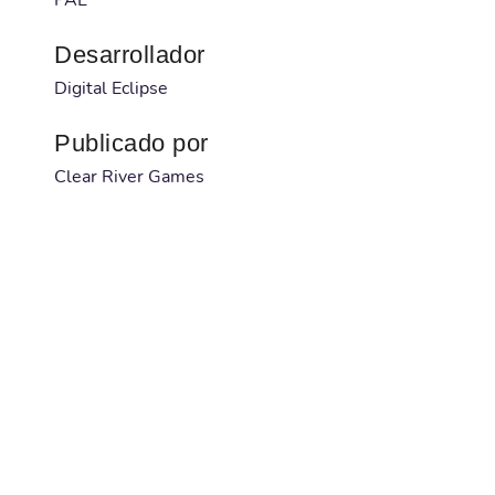
Desarrollador
Digital Eclipse
Publicado por
Clear River Games
Código barras
NA
Num. serie
NA