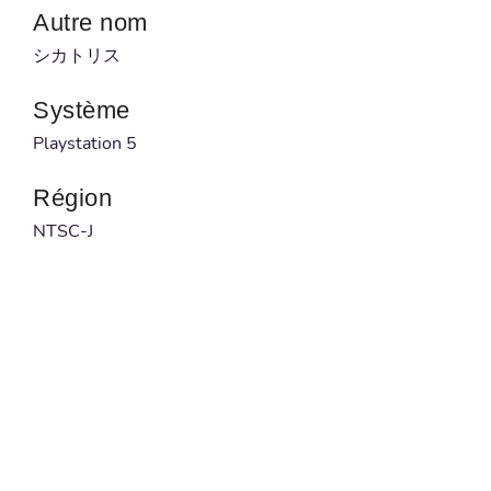
Autre nom
シカトリス
Système
Playstation 5
Région
NTSC-J
Développeur
NA
Publié par
NA
Code à barre