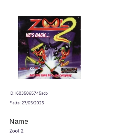
ID: I6835065745acb
F.alta: 27/05/2025
Name
Zool 2