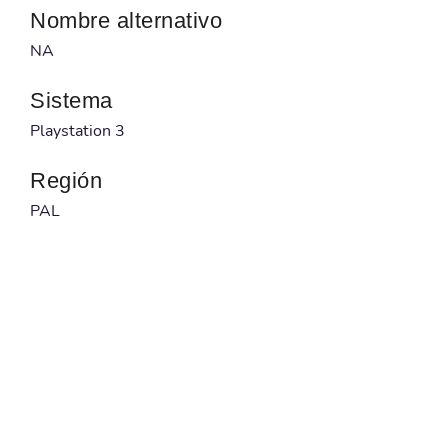
Nombre alternativo
NA
Sistema
Playstation 3
Región
PAL
Desarrollador
Yuke's
Publicado por
THQ
Código barras